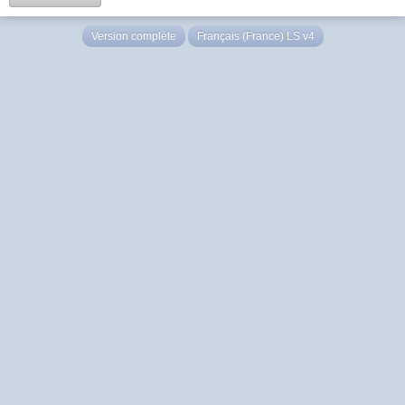
Version complète
Français (France) LS v4