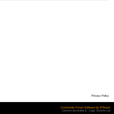
Privacy Policy
Community Forum Software by IP.Board
Licence accordée à : Logic Sunrise Ltd