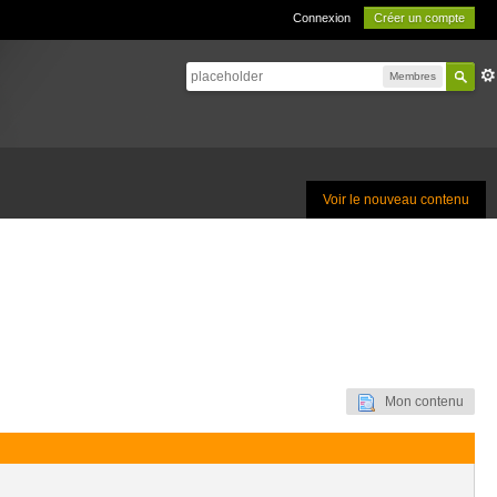
Connexion
Créer un compte
Membres
Voir le nouveau contenu
Mon contenu