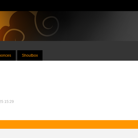
nnonces
Shoutbox
025 15:29