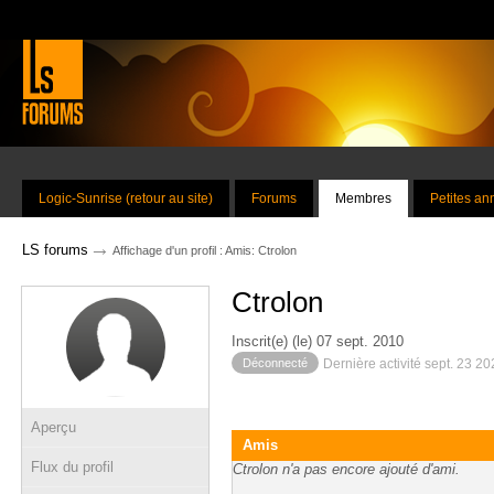
Logic-Sunrise (retour au site)
Forums
Membres
Petites a
→
LS forums
Affichage d'un profil : Amis: Ctrolon
Ctrolon
Inscrit(e) (le) 07 sept. 2010
Déconnecté
Dernière activité sept. 23 2
Aperçu
Amis
Flux du profil
Ctrolon n'a pas encore ajouté d'ami.