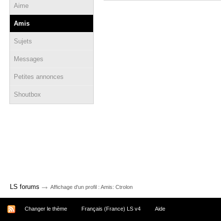
Aime
Amis
Sujets
Messages
Petites annonces
Shoutbox
→
LS forums
Affichage d'un profil : Amis: Ctrolon
Changer le thème
Français (France) LS v4
Aide