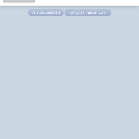
Version complète
Français (France) LS v4