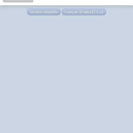
Version complète
Français (France) LS v4