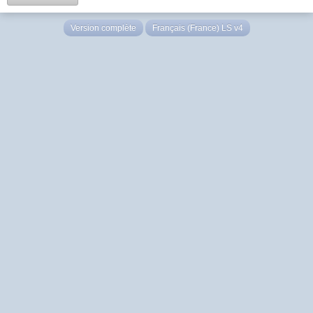
Version complète
Français (France) LS v4