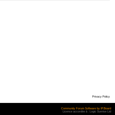
Privacy Policy
Community Forum Software by IP.Board
Licence accordée à : Logic Sunrise Ltd