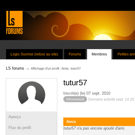
Logic-Sunrise (retour au site)
Forums
Membres
Petites a
→
LS forums
Affichage d'un profil : Amis: tutur57
tutur57
Inscrit(e) (le) 07 sept. 2010
Déconnecté
Dernière activité sept. 14 2
Aperçu
Amis
Flux du profil
tutur57 n'a pas encore ajouté d'ami.