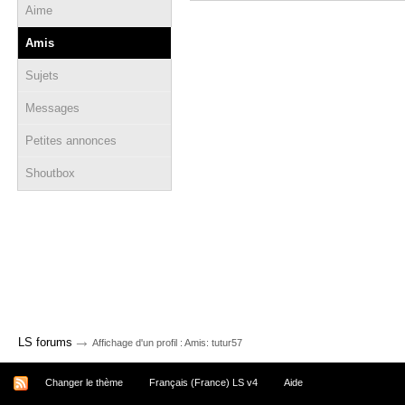
Aime
Amis
Sujets
Messages
Petites annonces
Shoutbox
→
LS forums
Affichage d'un profil : Amis: tutur57
Changer le thème
Français (France) LS v4
Aide