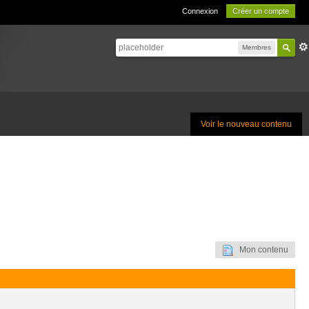
Connexion
Créer un compte
Membres
Voir le nouveau contenu
Mon contenu