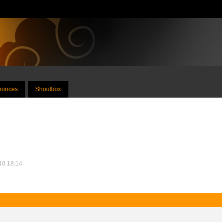
nnonces
Shoutbox
010 18:14