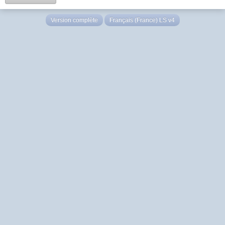
Version complète
Français (France) LS v4