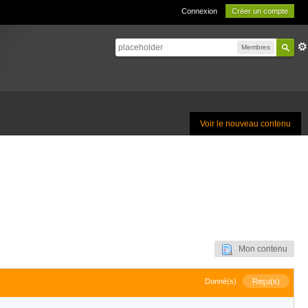
Connexion
Créer un compte
Membres
Voir le nouveau contenu
Mon contenu
Donné(s)
Reçu(s)