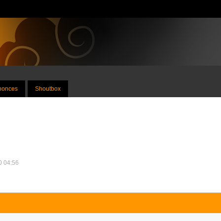
nnonces
Shoutbox
10 04:56