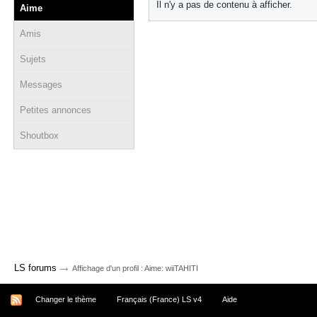
Il n'y a pas de contenu à afficher.
Aime
Amis
Sujets
Messages
Petites annonces
Shoutbox
→
LS forums
Affichage d'un profil : Aime: wiiTAHITI
Changer le thème
Français (France) LS v4
Aide