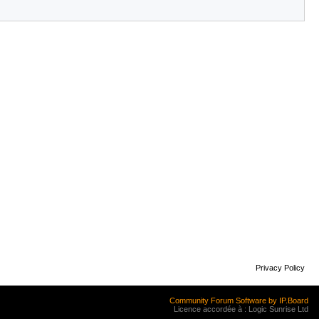
Privacy Policy
Community Forum Software by IP.Board
Licence accordée à : Logic Sunrise Ltd