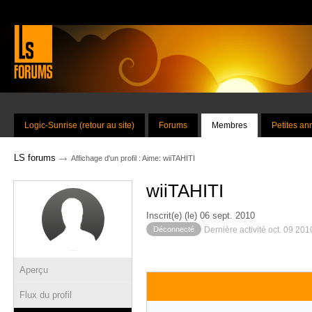
Logic-Sunrise (retour au site)
Forums
Membres
Petites a
→
LS forums
Affichage d'un profil : Aime: wiiTAHITI
wiiTAHITI
Inscrit(e) (le) 06 sept. 2010
Déconnecté
Dernière activité oct. 09 20
Aperçu
Flux du profil