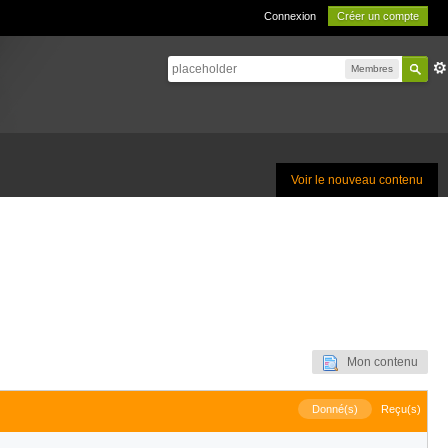
Connexion
Créer un compte
Membres
Voir le nouveau contenu
Mon contenu
Donné(s)
Reçu(s)