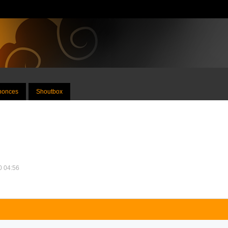
nnonces
Shoutbox
10 04:56