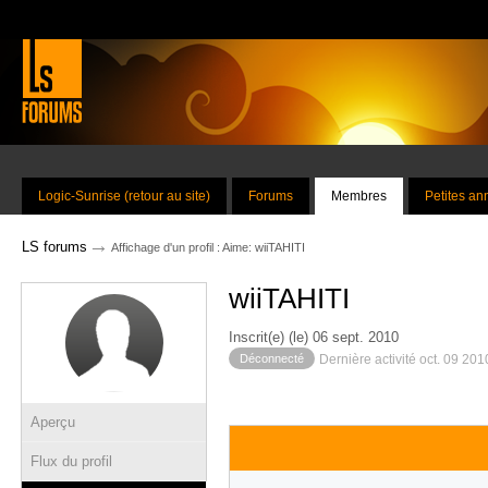
Logic-Sunrise (retour au site)
Forums
Membres
Petites a
→
LS forums
Affichage d'un profil : Aime: wiiTAHITI
wiiTAHITI
Inscrit(e) (le) 06 sept. 2010
Déconnecté
Dernière activité oct. 09 20
Aperçu
Flux du profil