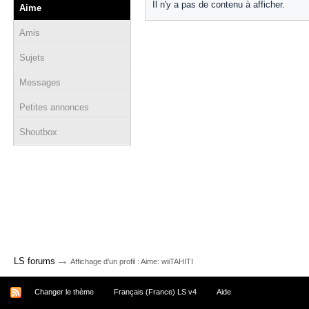
Il n'y a pas de contenu à afficher.
Aime
Amis
Sujets
Messages
Petites annonces
Shoutbox
→
LS forums
Affichage d'un profil : Aime: wiiTAHITI
Changer le thème
Français (France) LS v4
Aide