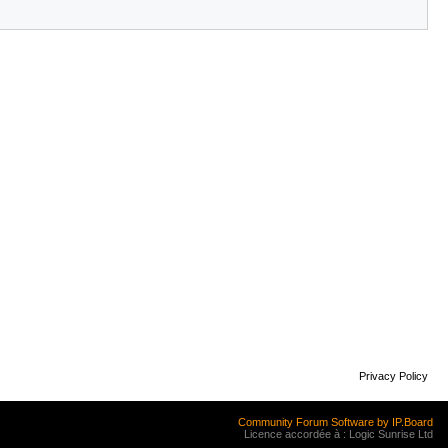
Privacy Policy
Community Forum Software by IP.Board
Licence accordée à : Logic Sunrise Ltd