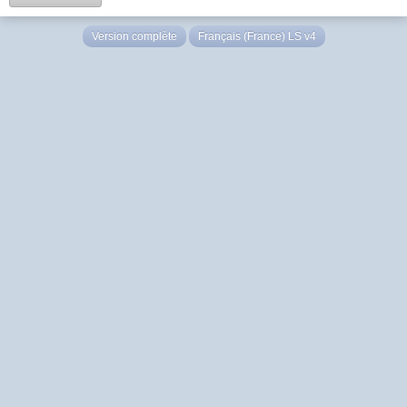
Version complète
Français (France) LS v4