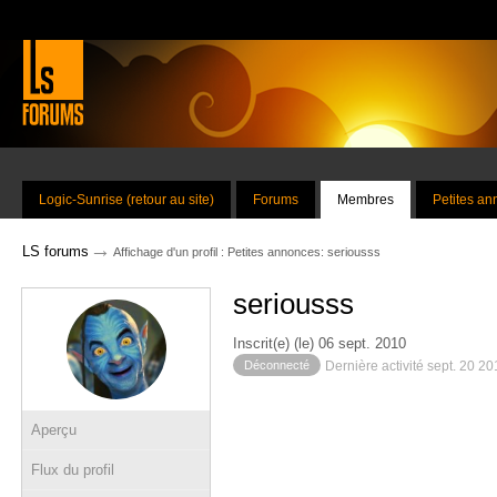
Logic-Sunrise (retour au site)
Forums
Membres
Petites a
→
LS forums
Affichage d'un profil : Petites annonces: seriousss
seriousss
Inscrit(e) (le) 06 sept. 2010
Déconnecté
Dernière activité sept. 20 2
Aperçu
Flux du profil