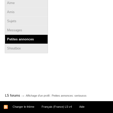
Aime
Amis
Sujets
Messages
Petites annonces
Shoutbox
→
LS forums
Affichage d'un profil : Petites annonces: seriousss
Changer le thème
Français (France) LS v4
Aide