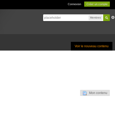
Connexion
Créer un compte
Membres
Voir le nouveau contenu
Mon contenu