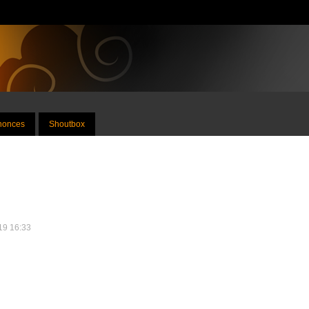
nnonces
Shoutbox
019 16:33