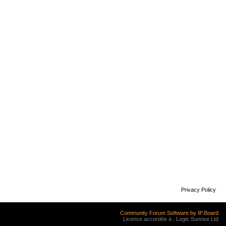
Privacy Policy
Community Forum Software by IP.Board
Licence accordée à : Logic Sunrise Ltd