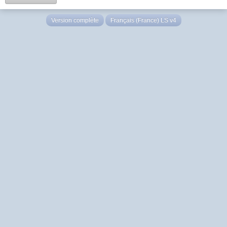
Version complète
Français (France) LS v4