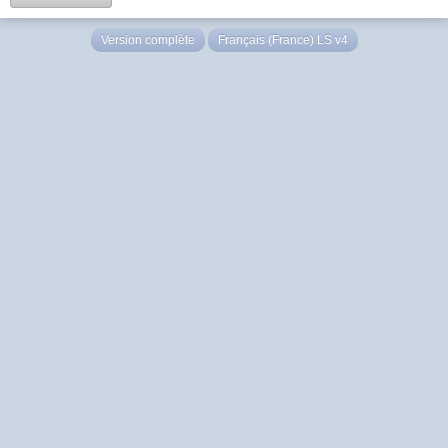
Version complète
Français (France) LS v4