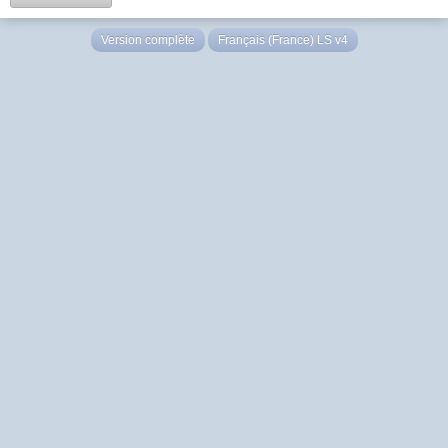
Version complète
Français (France) LS v4