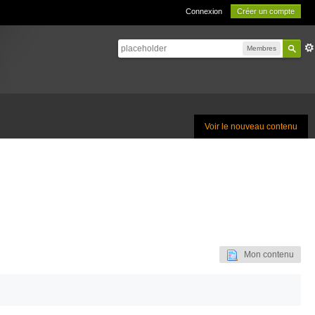
Connexion
Créer un compte
Membres
Voir le nouveau contenu
Mon contenu