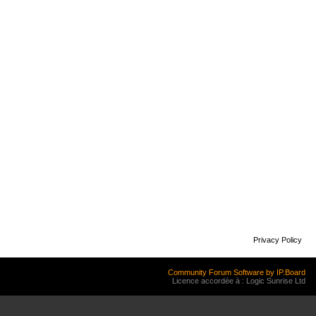
Privacy Policy
Community Forum Software by IP.Board
Licence accordée à : Logic Sunrise Ltd