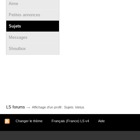
Aime
Petites annonces
Sujets
Messages
Shoutbox
→
LS forums
Affichage d'un profil : Sujets: kletus
Changer le thème
Français (France) LS v4
Aide