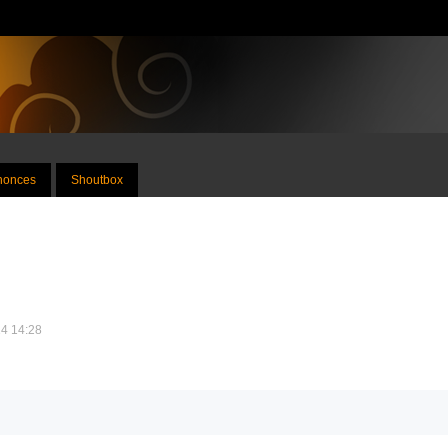
nnonces
Shoutbox
14 14:28