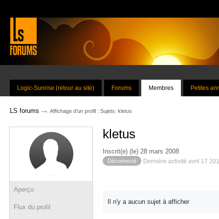
Logic-Sunrise (retour au site)
Forums
Membres
Petites a
→
LS forums
Affichage d'un profil : Sujets: kletus
kletus
Inscrit(e) (le) 28 mars 2008
Déconnecté
Dernière activité avril 17 20
Aperçu
Il n'y a aucun sujet à afficher
Flux du profil