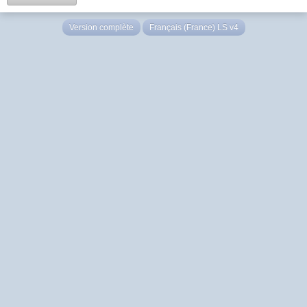
Version complète
Français (France) LS v4