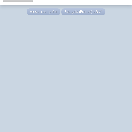
Version complète
Français (France) LS v4