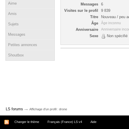
Aime
Messages
6
Visites sur le profil
9 839
Amis
Titre
Nouveau / peu ac
Âge
Âge inconnu
Sujets
Anniversaire
Anniversaire inc
Messages
Sexe
Non spécifié
Petites annonces
Shoutbox
→
LS forums
Affichage d'un profil : drone
Changer le thème
Français (France) LS v4
Aide