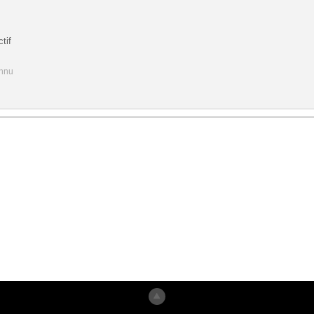
tif
onnu