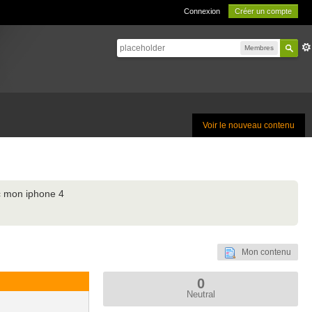
Connexion
Créer un compte
Membres
Voir le nouveau contenu
c mon iphone 4
Mon contenu
0
Neutral