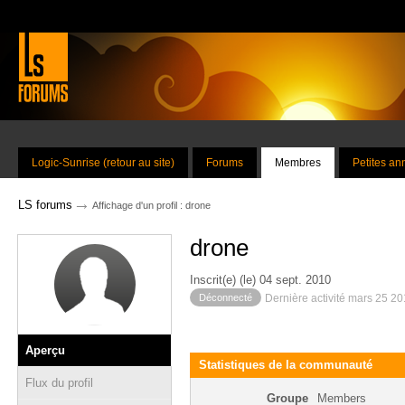
Logic-Sunrise (retour au site)
Forums
Membres
Petites a
→
LS forums
Affichage d'un profil : drone
drone
Inscrit(e) (le) 04 sept. 2010
Déconnecté
Dernière activité mars 25 2
Aperçu
Statistiques de la communauté
Flux du profil
Groupe
Members