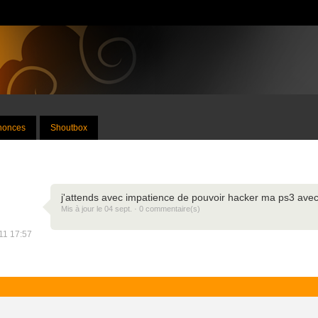
nnonces
Shoutbox
j'attends avec impatience de pouvoir hacker ma ps3 ave
Mis à jour le 04 sept. · 0 commentaire(s)
011 17:57