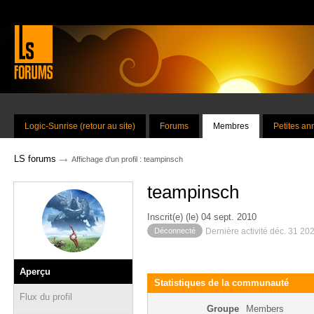
Logic-Sunrise (retour au site)
Forums
Membres
Petites a
→
LS forums
Affichage d'un profil : teampinsch
teampinsch
Inscrit(e) (le) 04 sept. 2010
Déconnecté
Dernière activité déc. 31 20
Aperçu
Statistiques de la communauté
Flux du profil
Groupe
Members