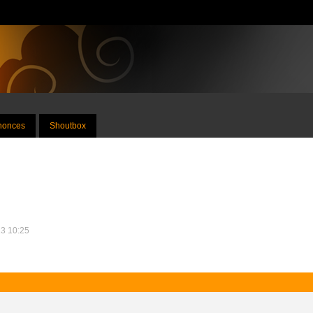
nnonces
Shoutbox
23 10:25