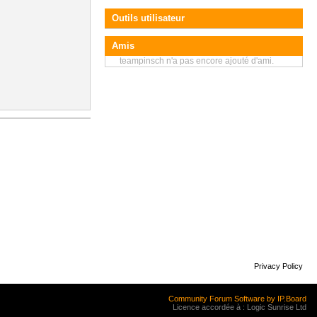
Outils utilisateur
Amis
teampinsch n'a pas encore ajouté d'ami.
Privacy Policy
Community Forum Software by IP.Board
Licence accordée à : Logic Sunrise Ltd