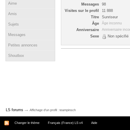
Aime
Messages
98
Visites sur le profil
11 888
Amis
Titre
Sunriseur
Âge
Âge inconnu
Sujets
Anniversaire
Anniversaire inc
Messages
Sexe
Non spécifié
Petites annonces
Shoutbox
→
LS forums
Affichage d'un profil : teampinsch
Changer le thème
Français (France) LS v4
Aide