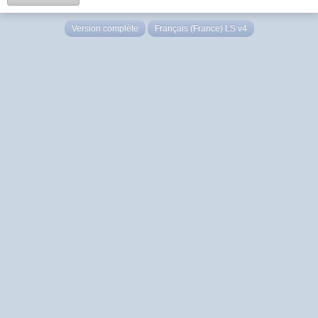
Version complète
Français (France) LS v4