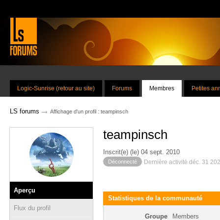
Logic-Sunrise (retour au site)
Forums
Membres
Petites a
→
LS forums
Affichage d'un profil : teampinsch
teampinsch
Inscrit(e) (le) 04 sept. 2010
Déconnecté
Dernière activité déc. 31 20
Aperçu
Statistiques de la communauté
Flux du profil
Groupe
Members