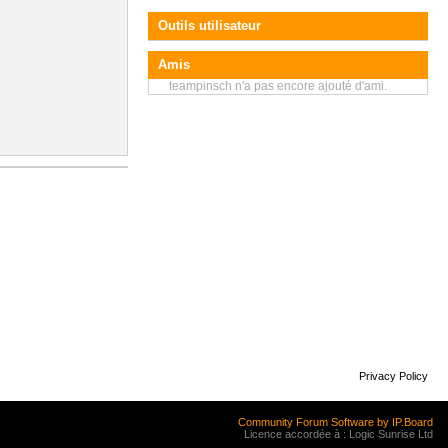
Outils utilisateur
Amis
teampinsch n'a pas encore ajouté d'ami.
Privacy Policy
Community Forum Software by IP.Board
Licence accordée à : Logic Sunrise Ltd