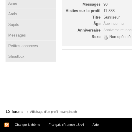
Aime
Messages
98
Visites sur le profil
11 888
Amis
Titre
Sunriseur
Âge
Âge inconnu
Sujets
Anniversaire
Anniversaire inc
Messages
Sexe
Non spécifié
Petites annonces
Shoutbox
→
LS forums
Affichage d'un profil : teampinsch
Changer le thème
Français (France) LS v4
Aide