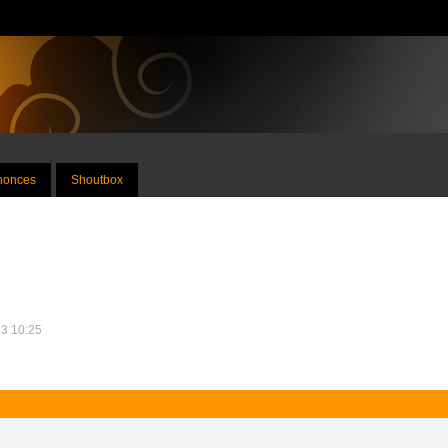
nnonces
Shoutbox
23 10:25