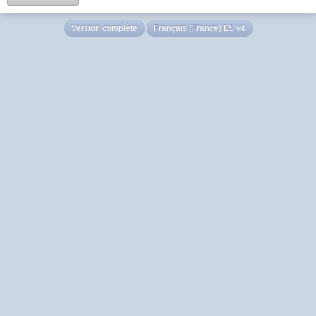
Version complète
Français (France) LS v4