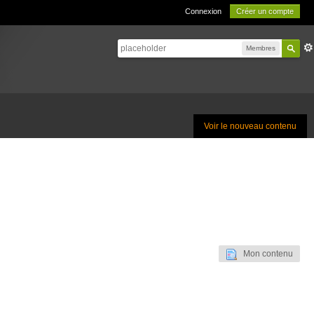
Connexion
Créer un compte
Membres
Voir le nouveau contenu
Mon contenu