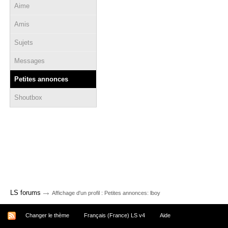
Aime
Amis
Sujets
Messages
Petites annonces
Shoutbox
→
LS forums
Affichage d'un profil : Petites annonces: lboy
Changer le thème
Français (France) LS v4
Aide