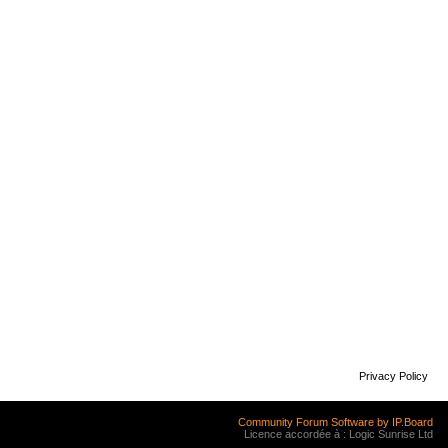
Privacy Policy
Community Forum Software by IP.Board
Licence accordée à : Logic Sunrise Ltd