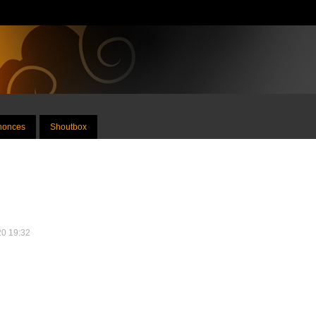
nnonces
Shoutbox
020 19:32