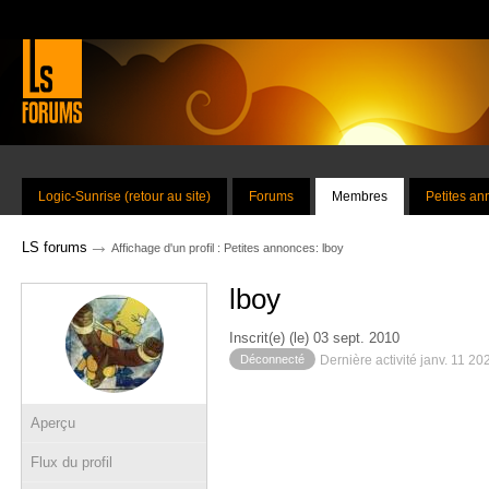
Logic-Sunrise (retour au site)
Forums
Membres
Petites a
→
LS forums
Affichage d'un profil : Petites annonces: lboy
lboy
Inscrit(e) (le) 03 sept. 2010
Déconnecté
Dernière activité janv. 11 2
Aperçu
Flux du profil