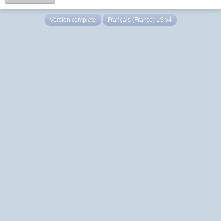
Version complète
Français (France) LS v4