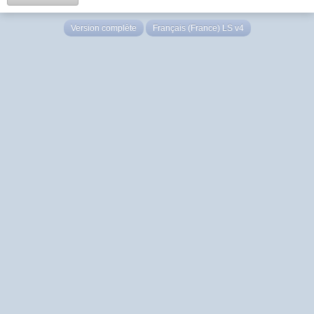
Version complète
Français (France) LS v4