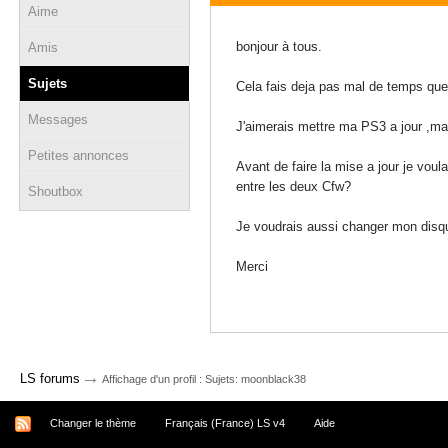
Aime
15 septembre 2015 - 14:39
bonjour à tous.
Amis
Sujets
Cela fais deja pas mal de temps que 
Messages
J'aimerais mettre ma PS3 a jour ,mai
Petites annonces
Avant de faire la mise a jour je voul
entre les deux Cfw?
Shoutbox
Je voudrais aussi changer mon disque
Merci
→
LS forums
Affichage d'un profil : Sujets: moonblack38
Changer le thème
Français (France) LS v4
Aide