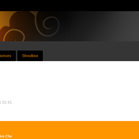
nnonces
Shoutbox
21 02:42
utre Cfw