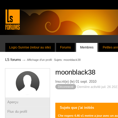
Logic-Sunrise (retour au site)
Forums
Membres
Petites a
→
LS forums
Affichage d'un profil : Sujets: moonblack38
moonblack38
Inscrit(e) (le) 01 sept. 2010
Déconnecté
Dernière activité juil. 26 20
Aperçu
Sujets que j'ai initiés
Flux du profil
Cfw rogero 4.46 v1 mettre a jour avec un a