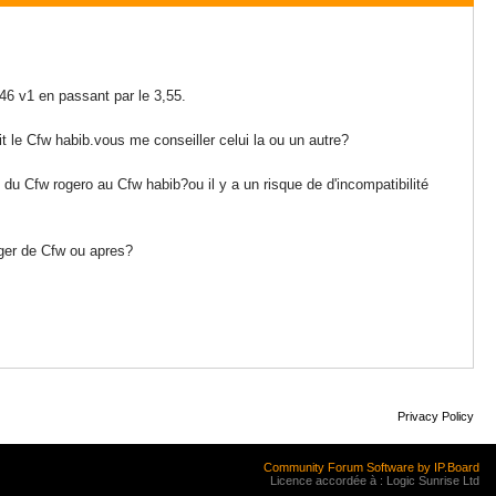
46 v1 en passant par le 3,55.
t le Cfw habib.vous me conseiller celui la ou un autre?
nt du Cfw rogero au Cfw habib?ou il y a un risque de d'incompatibilité
nger de Cfw ou apres?
Privacy Policy
Community Forum Software by IP.Board
Licence accordée à : Logic Sunrise Ltd