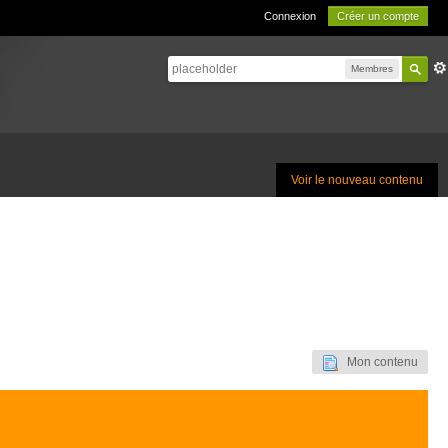
Connexion
Créer un compte
Membres
Voir le nouveau contenu
Mon contenu