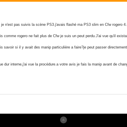
je n'est pas suivis la scène PS3.j'avais flashé ma PS3 slim en Cfw rogero 4.
s comme rogero ne fait plus de Cfw je suis un peut perdu.J'ai vue qu'il existai
ais savoir si il y avait des manip particulière a faire?je peut passer directeme
 dur interne,j'ai vue la procédure.a votre avis je fais la manip avant de cha