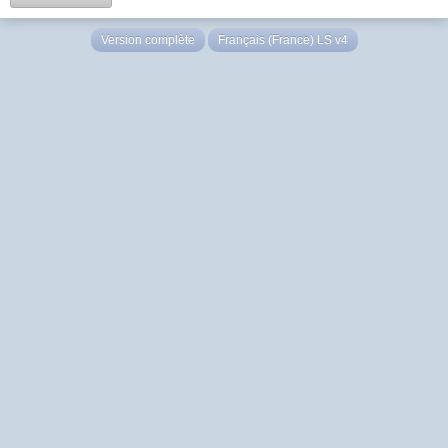
Version complète
Français (France) LS v4