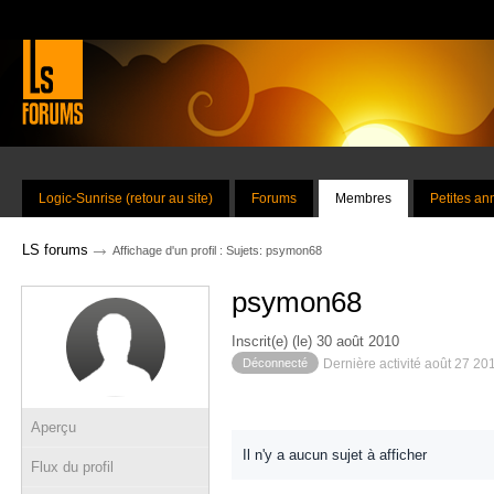
Logic-Sunrise (retour au site)
Forums
Membres
Petites a
→
LS forums
Affichage d'un profil : Sujets: psymon68
psymon68
Inscrit(e) (le) 30 août 2010
Déconnecté
Dernière activité août 27 20
Aperçu
Il n'y a aucun sujet à afficher
Flux du profil