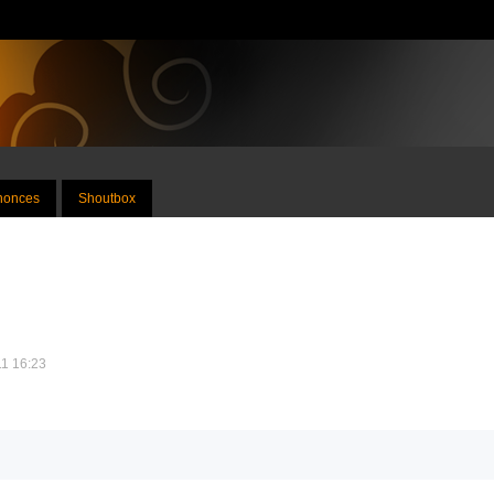
nnonces
Shoutbox
11 16:23