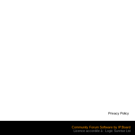
Privacy Policy
Community Forum Software by IP.Board
Licence accordée à : Logic Sunrise Ltd