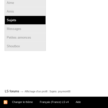
Aime
Amis
Sujets
Messages
Petites annonces
Shoutbox
→
LS forums
Affichage d'un profil : Sujets: psymon68
Changer le thème
Français (France) LS v4
Aide