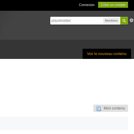
Connexion
Créer un compte
Membres
Voir le nouveau contenu
Mon contenu