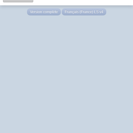
Version complète
Français (France) LS v4