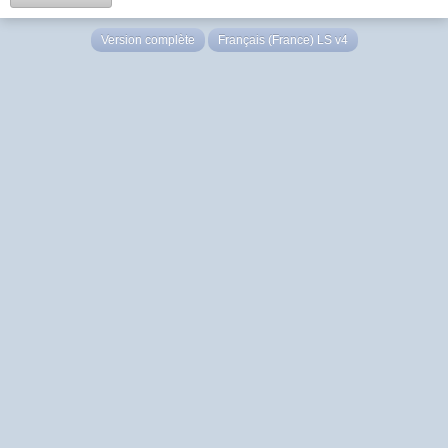
Version complète
Français (France) LS v4