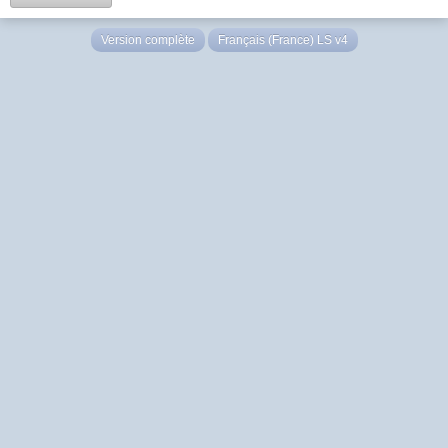
Version complète
Français (France) LS v4