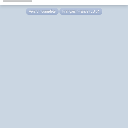
Version complète
Français (France) LS v4