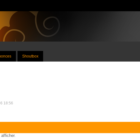
nnonces
Shoutbox
26 18:56
 afficher.