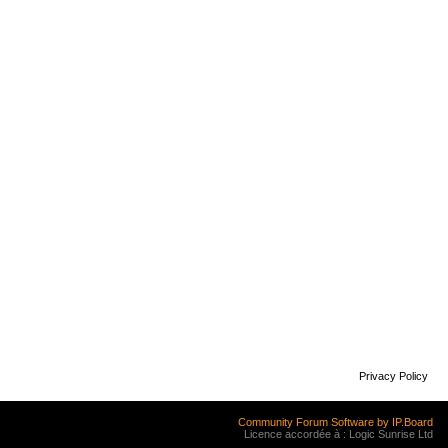
Privacy Policy
Community Forum Software by IP.Board
Licence accordée à : Logic Sunrise Ltd