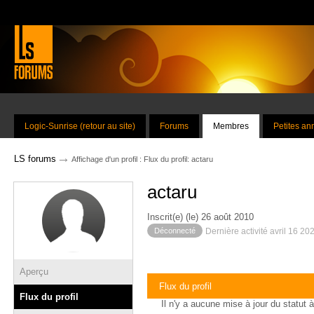
Logic-Sunrise (retour au site)
Forums
Membres
Petites a
→
LS forums
Affichage d'un profil : Flux du profil: actaru
actaru
Inscrit(e) (le) 26 août 2010
Déconnecté
Dernière activité avril 16 20
Aperçu
Flux du profil
Flux du profil
Il n'y a aucune mise à jour du statut à