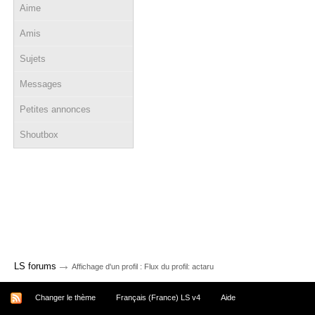
Aime
Amis
Sujets
Messages
Petites annonces
Shoutbox
→
LS forums
Affichage d'un profil : Flux du profil: actaru
Changer le thème
Français (France) LS v4
Aide