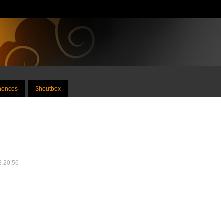
nnonces
Shoutbox
22 20:56