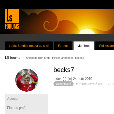
Logic-Sunrise (retour au site)
Forums
Membres
Petites a
→
LS forums
Affichage d'un profil : Petites annonces: becks7
becks7
Inscrit(e) (le) 24 août 2010
Déconnecté
Dernière activité oct. 01 20
Aperçu
Flux du profil