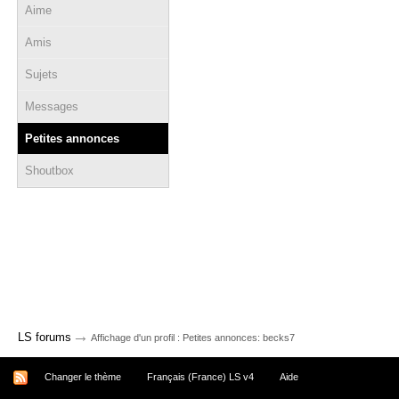
Aime
Amis
Sujets
Messages
Petites annonces
Shoutbox
→
LS forums
Affichage d'un profil : Petites annonces: becks7
Changer le thème
Français (France) LS v4
Aide