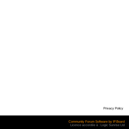
Privacy Policy
Community Forum Software by IP.Board
Licence accordée à : Logic Sunrise Ltd