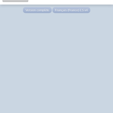
Version complète
Français (France) LS v4