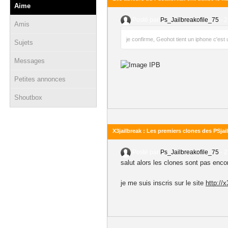
Aime
Posté par
Ps_Jailbreakofile_75
-
2
Amis
je confirme, Geohot tient un iphone c'es
Sujets
Messages
Petites annonces
Shoutbox
X3jailbreak : Les premiers clones des PSja
Posté par
Ps_Jailbreakofile_75
-
2
salut alors les clones sont pas enco
je me suis inscris sur le site
http://