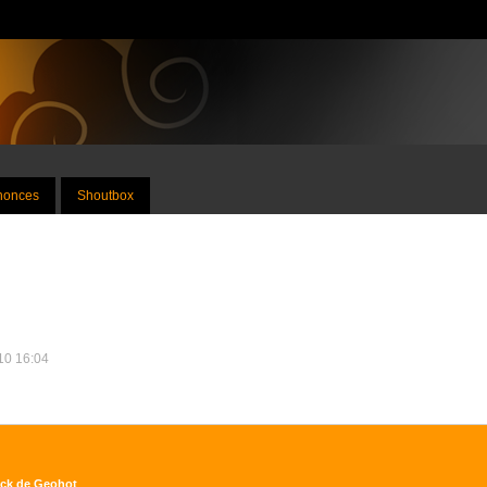
nnonces
Shoutbox
010 16:04
hack de Geohot