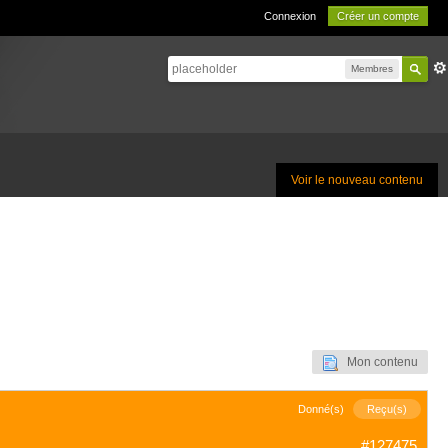
Connexion
Créer un compte
Membres
Voir le nouveau contenu
Mon contenu
Donné(s)
Reçu(s)
#127475