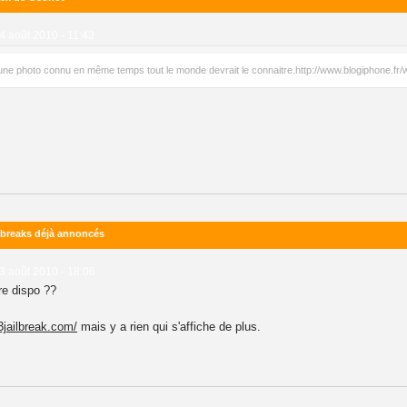
4 août 2010 - 11:43
t une photo connu en même temps tout le monde devrait le connaitre.http://www.blogiphone.fr
ilbreaks déjà annoncés
3 août 2010 - 18:06
re dispo ??
x3jailbreak.com/
mais y a rien qui s'affiche de plus.