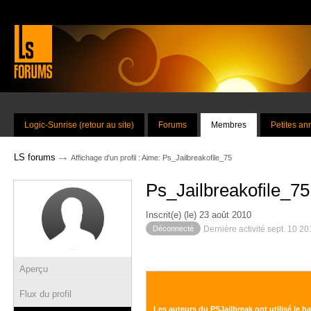
Logic-Sunrise (retour au site)
Forums
Membres
Petites a
→
LS forums
Affichage d'un profil : Aime: Ps_Jailbreakofile_75
Ps_Jailbreakofile_75
Inscrit(e) (le) 23 août 2010
Déconnecté
Dernière activité sept. 10 2
Aperçu
Flux du profil
Les auteurs du PSJailbreak ont utilisé le 