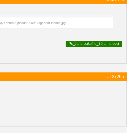
/wp-content/uploads/2009/08/geohot-iphone.jpg
Ps_Jailbreakofile_75
aime ceci
#127265