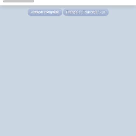
Version complète
Français (France) LS v4