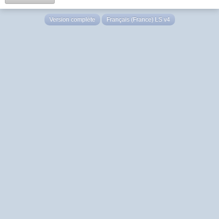
Version complète
Français (France) LS v4