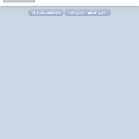
Version complète
Français (France) LS v4