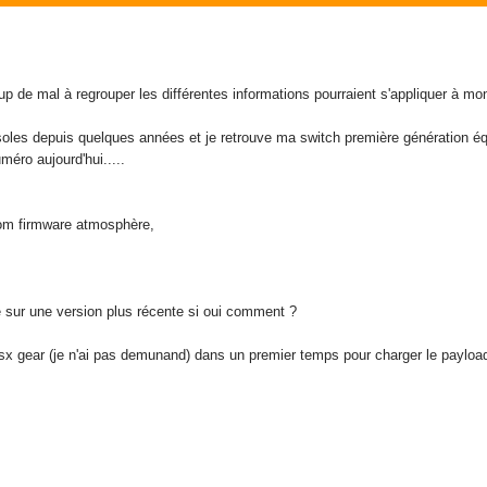
coup de mal à regrouper les différentes informations pourraient s'appliquer à mo
soles depuis quelques années et je retrouve ma switch première génération éq
éro aujourd'hui.....
tom firmware atmosphère,
e sur une version plus récente si oui comment ?
ser sx gear (je n'ai pas demunand) dans un premier temps pour charger le payloa