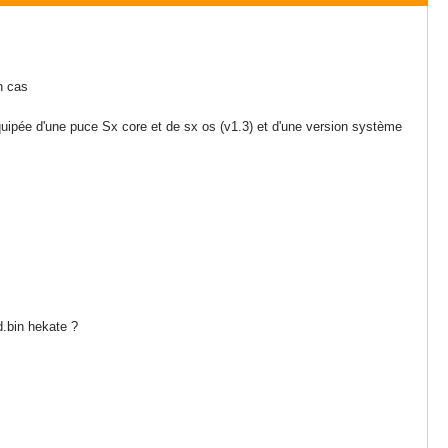
n cas
uipée d'une puce Sx core et de sx os (v1.3) et d'une version système
d.bin hekate ?