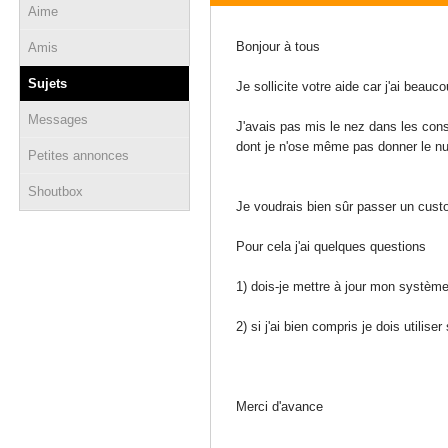
Aime
17 novembre 2025 - 18:17
Bonjour à tous
Amis
Sujets
Je sollicite votre aide car j'ai beau
Messages
J'avais pas mis le nez dans les con
dont je n'ose même pas donner le num
Petites annonces
Shoutbox
Je voudrais bien sûr passer un cus
Pour cela j'ai quelques questions
1) dois-je mettre à jour mon systèm
2) si j'ai bien compris je dois utili
Merci d'avance