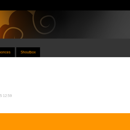
nnonces
Shoutbox
25 12:59