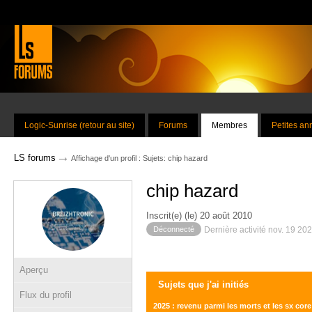
Logic-Sunrise (retour au site)
Forums
Membres
Petites a
→
LS forums
Affichage d'un profil : Sujets: chip hazard
chip hazard
Inscrit(e) (le) 20 août 2010
Déconnecté
Dernière activité nov. 19 20
Aperçu
Sujets que j'ai initiés
Flux du profil
2025 : revenu parmi les morts et les sx core