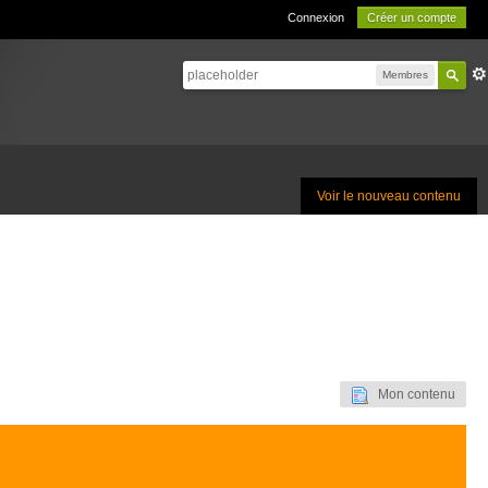
Connexion
Créer un compte
Membres
Voir le nouveau contenu
Mon contenu