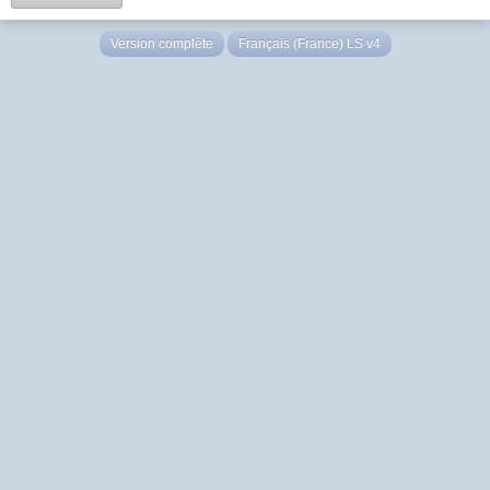
Version complète
Français (France) LS v4