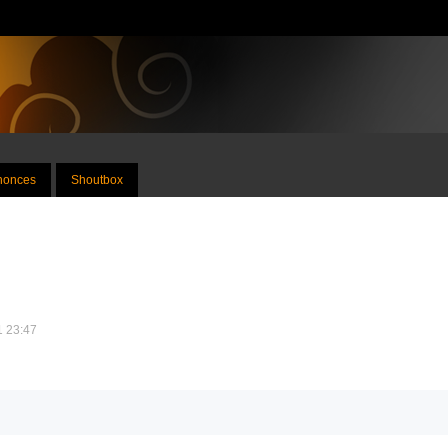
nnonces
Shoutbox
11 23:47