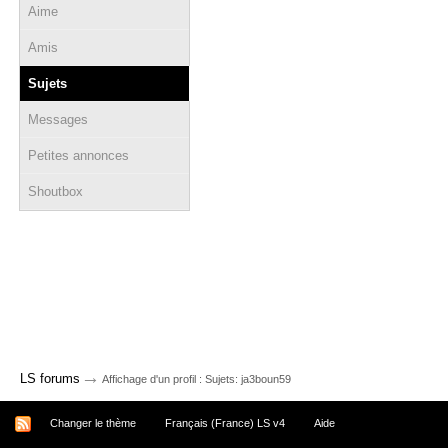
Aime
Amis
Sujets
Messages
Petites annonces
Shoutbox
→
LS forums
Affichage d'un profil : Sujets: ja3boun59
Changer le thème
Français (France) LS v4
Aide