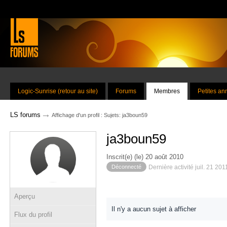
Logic-Sunrise (retour au site)
Forums
Membres
Petites a
→
LS forums
Affichage d'un profil : Sujets: ja3boun59
ja3boun59
Inscrit(e) (le) 20 août 2010
Déconnecté
Dernière activité juil. 21 20
Aperçu
Il n'y a aucun sujet à afficher
Flux du profil