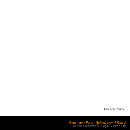
Privacy Policy
Community Forum Software by IP.Board
Licence accordée à : Logic Sunrise Ltd