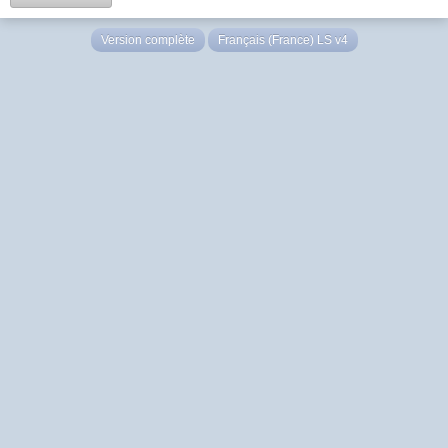
Version complète
Français (France) LS v4