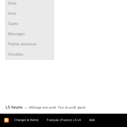
Aime
Amis
Sujets
Messages
Petites annonces
Shoutbox
→
LS forums
Affichage d'un profil : Flux du profil: glardz
Changer le thème
Français (France) LS v4
Aide