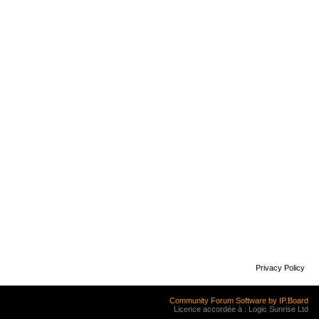
Privacy Policy
Community Forum Software by IP.Board
Licence accordée à : Logic Sunrise Ltd