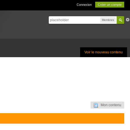
Connexion
Créer un compte
Membres
Voir le nouveau contenu
Mon contenu