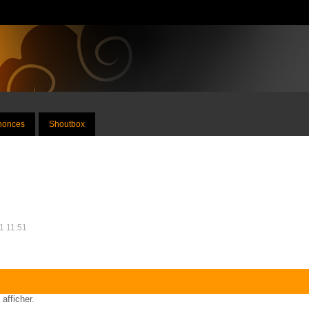
nnonces
Shoutbox
11 11:51
 afficher.