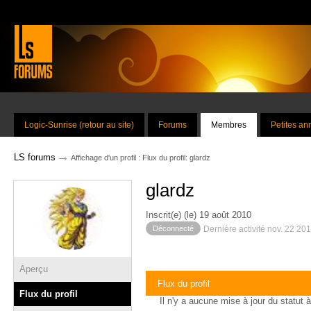
Logic-Sunrise (retour au site)
Forums
Membres
Petites a
→
LS forums
Affichage d'un profil : Flux du profil: glardz
glardz
Inscrit(e) (le) 19 août 2010
Déconnecté
Dernière activité nov. 22 20
Aperçu
Flux du profil
Flux du profil
Il n'y a aucune mise à jour du statut à