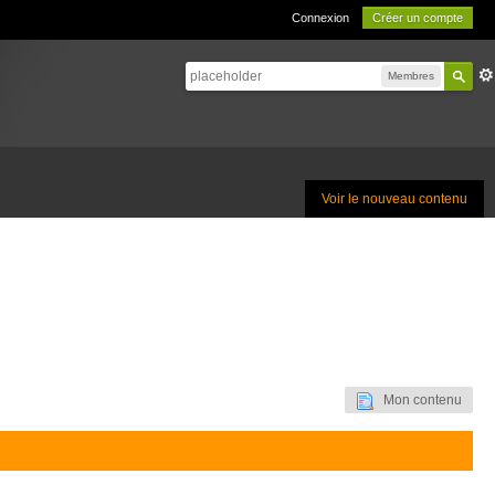
Connexion
Créer un compte
Membres
Voir le nouveau contenu
Mon contenu