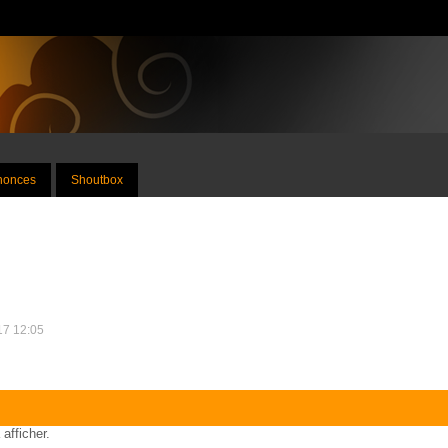
nnonces
Shoutbox
017 12:05
 afficher.