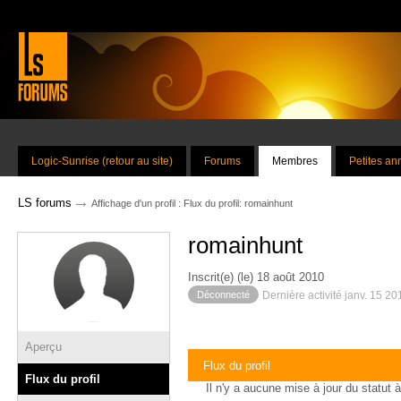
Logic-Sunrise (retour au site)
Forums
Membres
Petites a
→
LS forums
Affichage d'un profil : Flux du profil: romainhunt
romainhunt
Inscrit(e) (le) 18 août 2010
Déconnecté
Dernière activité janv. 15 2
Aperçu
Flux du profil
Flux du profil
Il n'y a aucune mise à jour du statut à