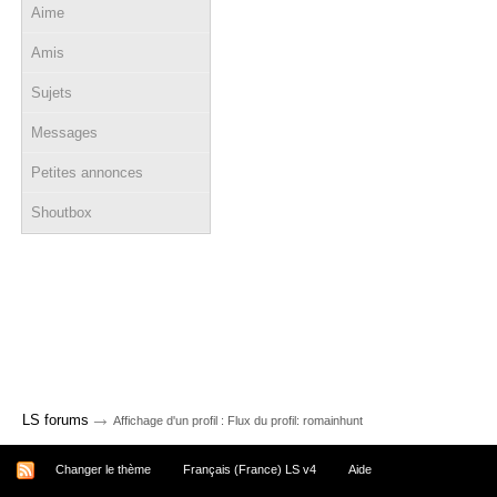
Aime
Amis
Sujets
Messages
Petites annonces
Shoutbox
→
LS forums
Affichage d'un profil : Flux du profil: romainhunt
Changer le thème
Français (France) LS v4
Aide