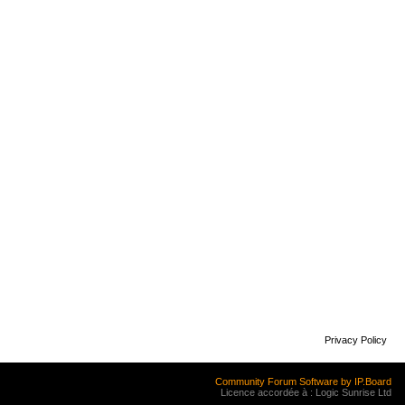
Privacy Policy
Community Forum Software by IP.Board
Licence accordée à : Logic Sunrise Ltd