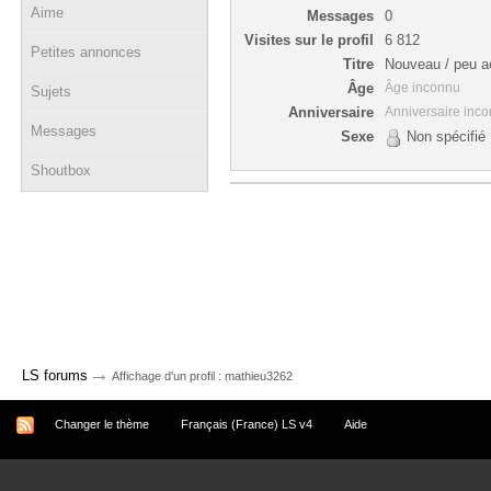
Aime
Messages
0
Visites sur le profil
6 812
Petites annonces
Titre
Nouveau / peu ac
Âge
Âge inconnu
Sujets
Anniversaire
Anniversaire inc
Messages
Sexe
Non spécifié
Shoutbox
→
LS forums
Affichage d'un profil : mathieu3262
Changer le thème
Français (France) LS v4
Aide