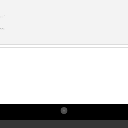
tif
onnu