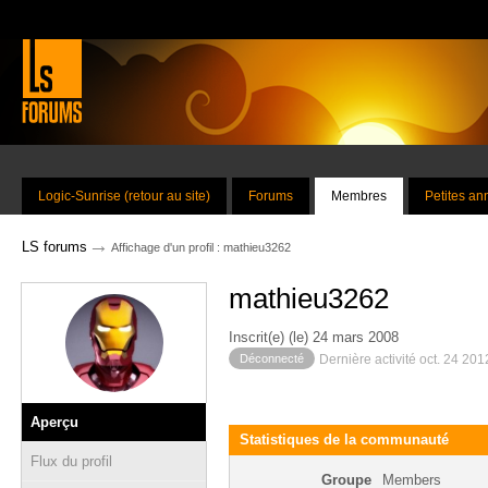
Logic-Sunrise (retour au site)
Forums
Membres
Petites a
→
LS forums
Affichage d'un profil : mathieu3262
mathieu3262
Inscrit(e) (le) 24 mars 2008
Déconnecté
Dernière activité oct. 24 20
Aperçu
Statistiques de la communauté
Flux du profil
Groupe
Members