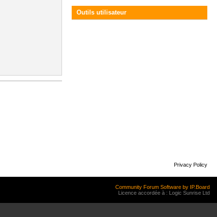
Outils utilisateur
Privacy Policy
Community Forum Software by IP.Board
Licence accordée à : Logic Sunrise Ltd