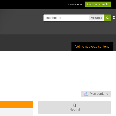
Connexion
Créer un compte
Membres
Voir le nouveau contenu
Mon contenu
0
Neutral