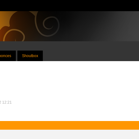
nnonces
Shoutbox
12 12:21