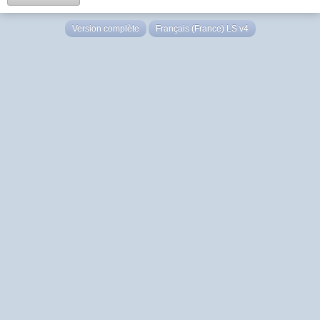
Version complète
Français (France) LS v4