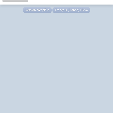
Version complète
Français (France) LS v4