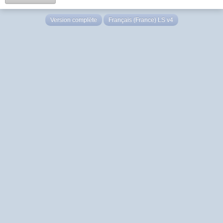
Version complète
Français (France) LS v4