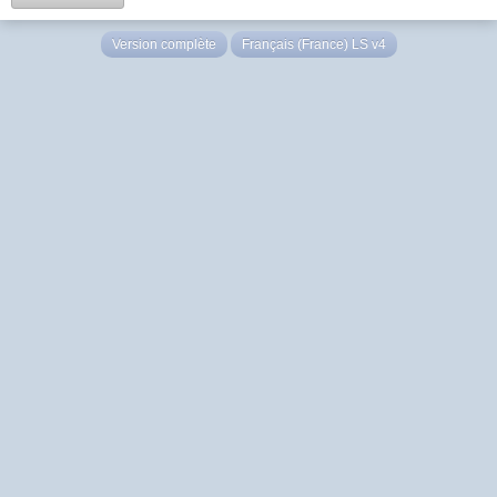
Version complète
Français (France) LS v4